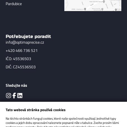
Pardubice
Potřebujete poradit
info@optimaprecise.cz
+420 466 736 521
IČO: 45536503
DIČ: CZ45536503
Sledujte nás
Tato webová stránka používá cookies
Na těchto stránkách fungují cookies, které naše společnosti využívají. Jednotlivé typy
cookies a jejich dobu zpracování naleznete popsané níže v tabulce. Zvolte prosím Vámi