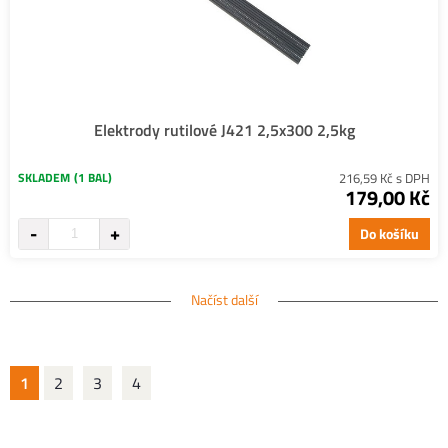
Elektrody rutilové J421 2,5x300 2,5kg
SKLADEM
(1 BAL)
216,59 Kč s DPH
179,00 Kč
Do košíku
Načíst další
1
2
3
4