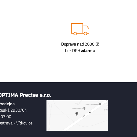
Doprava nad 2000Kč
bez DPH
zdarma
OPTIMA Precise s.r.o.
Prodejna
Ruská 2930/64
703 00
Ostrava - Vítkovice