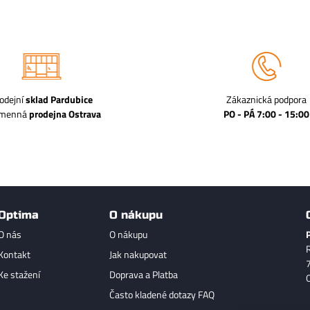
odejní
sklad Pardubice
Zákaznická podpora
amenná
prodejna Ostrava
PO - PÁ 7:00 - 15:00
Optima
O nákupu
O nás
O nákupu
Kontakt
Jak nakupovat
Ke stažení
Doprava a Platba
Často kladené dotazy FAQ