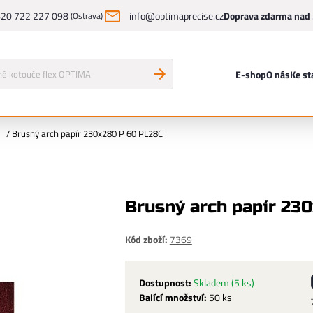
20 722 227 098
info@optimaprecise.cz
Doprava zdarma nad 
(Ostrava)
E-shop
O nás
Ke st
/
Brusný arch papír 230x280 P 60 PL28C
Brusný arch papír 23
Kód zboží:
7369
Dostupnost:
Skladem
(5 ks)
Balící množství:
50 ks