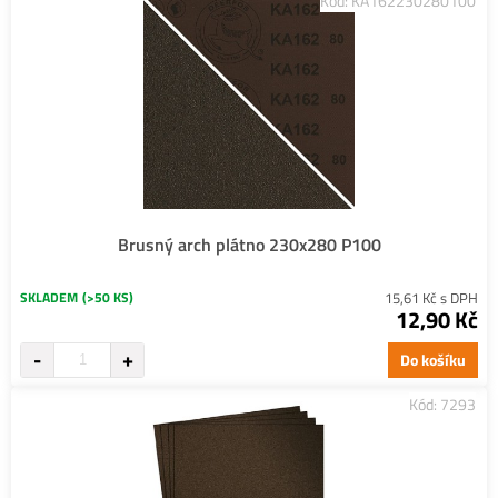
Kód: KA162230280100
Brusný arch plátno 230x280 P100
SKLADEM
(>50 KS)
15,61 Kč s DPH
12,90 Kč
Do košíku
Kód: 7293