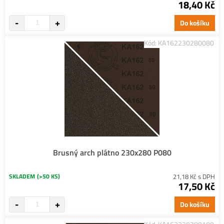
18,40 Kč
Do košíku
Kód: KA162230280080
Brusný arch plátno 230x280 P080
SKLADEM
(>50 KS)
21,18 Kč s DPH
17,50 Kč
Do košíku