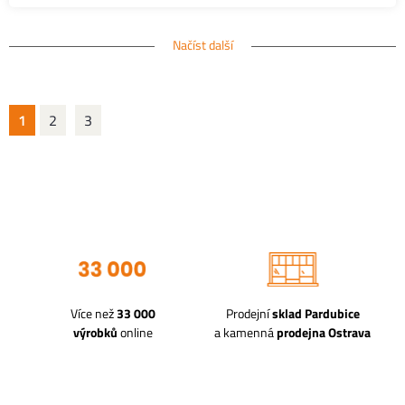
Načíst další
1
2
3
Více než
33 000
Prodejní
sklad Pardubice
výrobků
online
a kamenná
prodejna Ostrava