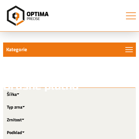
Kategorie
Brusné plátno
Šířka
Typ zrna
Zrnitost
Podklad