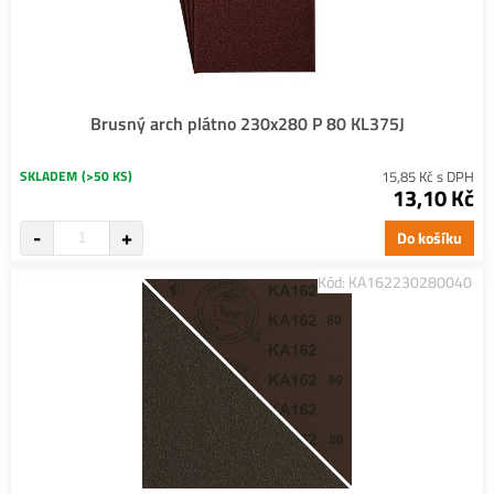
Brusný arch plátno 230x280 P 80 KL375J
SKLADEM
(>50 KS)
15,85 Kč s DPH
13,10 Kč
Do košíku
Kód: KA162230280040