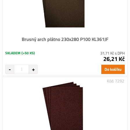
Brusný arch plátno 230x280 P100 KL361JF
SKLADEM
(>50 KS)
31,71 Kč s DPH
26,21 Kč
Do košíku
Kód: 7292