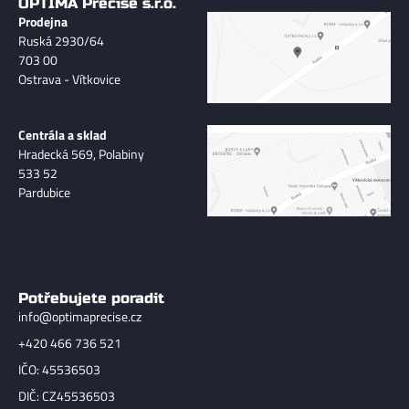
OPTIMA Precise s.r.o.
Prodejna
Ruská 2930/64
703 00
Ostrava - Vítkovice
Centrála a sklad
Hradecká 569, Polabiny
533 52
Pardubice
Potřebujete poradit
info@optimaprecise.cz
+420 466 736 521
IČO: 45536503
DIČ: CZ45536503