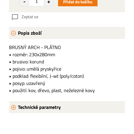
Přidat do košíku
Zeptat se
Popis zboží
BRUSNÝ ARCH - PLÁTNO
• rozměr: 230x280mm
• brusivo: korund
• pojivo: umělá pryskyřice
• podklad: flexibilní, J-wt (poly/coton)
• posyp: uzavřený
• použití: kov, dřevo, plast, neželezné kovy
Technické parametry