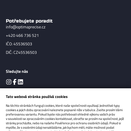
Potřebujete poradit
info@optimaprecise.cz
+420 466 736 521
IČO: 45536503
DIČ: CZ45536503
Sledujte nás
Tato webová stránka používá cookies
Na těchto stránkách fungují cookies, které naše společnosti využívají. Jednotlivé typy
cookies a jejich dobu zpracování naleznete popsané níže v tabulce. Zvolte prosím Vámi
preferovanou variantu. Pokud byste nás potřebovali ohledně výkonu vašich práv
v souvislosti se zpracováním cookies kontaktovat, obraťte se prosím na společnost, jejíž
stránky procházíte, nebo na našeho Pověřence pro ochranu osobních údajů. Pokud si
myslíte, že s osobními údaji nenakládáme, jak bychom měli, máte možnost podat
Copyright 2026
OPTIMA Precise s.r.o.
Všechna práva vyhrazena.