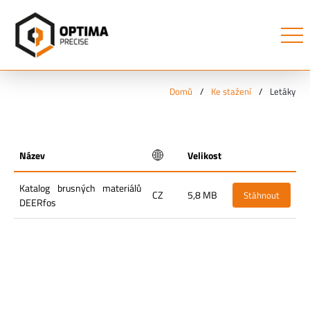
Domů
/
Ke stažení
/
Letáky
Název
Velikost
Katalog brusných materiálů
CZ
5,8 MB
Stáhnout
DEERfos