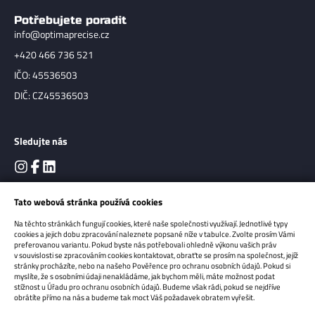
Potřebujete poradit
info@optimaprecise.cz
+420 466 736 521
IČO: 45536503
DIČ: CZ45536503
Sledujte nás
Tato webová stránka používá cookies
Na těchto stránkách fungují cookies, které naše společnosti využívají. Jednotlivé typy
cookies a jejich dobu zpracování naleznete popsané níže v tabulce. Zvolte prosím Vámi
preferovanou variantu. Pokud byste nás potřebovali ohledně výkonu vašich práv
v souvislosti se zpracováním cookies kontaktovat, obraťte se prosím na společnost, jejíž
stránky procházíte, nebo na našeho Pověřence pro ochranu osobních údajů. Pokud si
myslíte, že s osobními údaji nenakládáme, jak bychom měli, máte možnost podat
Copyright 2026
OPTIMA Precise s.r.o.
Všechna práva vyhrazena.
stížnost u Úřadu pro ochranu osobních údajů. Budeme však rádi, pokud se nejdříve
obrátíte přímo na nás a budeme tak moct Váš požadavek obratem vyřešit.
Sun-shop - tvorba eshopů