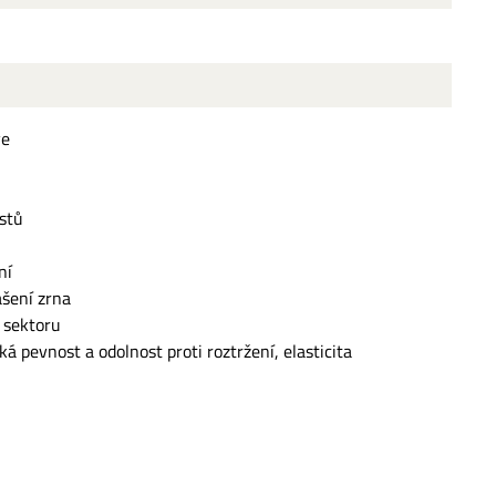
ve
astů
ní
ášení zrna
 sektoru
á pevnost a odolnost proti roztržení, elasticita