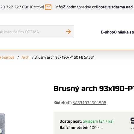
20 722 227 098
info@optimaprecise.cz
Doprava zdarma nad 
(Ostrava)
E-shop
O nás
Ke st
y tvarové
/
Arch
/
Brusný arch 93x190-P150 F8 SA331
Brusný arch 93x190-P
Kód zboží:
SA331931901508
Dostupnost:
Skladem
(217 ks)
Balící množství:
100 ks
1