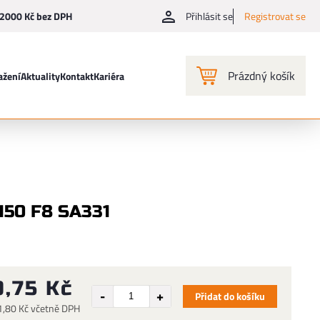
2000 Kč bez DPH
Přihlásit se
Registrovat se
Prázdný košík
ažení
Aktuality
Kontakt
Kariéra
150 F8 SA331
9,75 Kč
Přidat do košíku
1,80 Kč včetně DPH