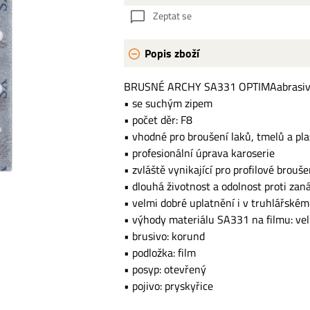
Zeptat se
Popis zboží
BRUSNÉ ARCHY SA331 OPTIMAabrasi
• se suchým zipem
• počet děr: F8
• vhodné pro broušení laků, tmelů a pl
• profesionální úprava karoserie
• zvláště vynikající pro profilové brouše
• dlouhá životnost a odolnost proti zan
• velmi dobré uplatnění i v truhlářském
• výhody materiálu SA331 na filmu: velk
• brusivo: korund
• podložka: film
• posyp: otevřený
• pojivo: pryskyřice