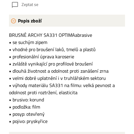
Zeptat se
Popis zboží
BRUSNÉ ARCHY SA331 OPTIMAabrasive
• se suchým zipem
• vhodné pro broušení laků, tmelů a plastů
• profesionální úprava karoserie
• zvláště vynikající pro profilové broušení
• dlouhá životnost a odolnost proti zanášení zrna
• velmi dobré uplatnění i v truhlářském sektoru
• výhody materiálu SA331 na filmu: velká pevnost a
odolnost proti roztržení, elasticita
• brusivo: korund
• podložka: film
• posyp: otevřený
• pojivo: pryskyřice