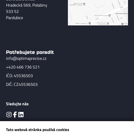
Hradecká 569, Polabiny
533 52
Pardubice
Potřebujete poradit
info@optimaprecise.cz
+420 466 736 521
IČO: 45536503
DIČ: CZ45536503
Sledujte nás
Tato webová stránka používá cookies