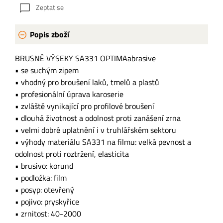
Zeptat se
Popis zboží
BRUSNÉ VÝSEKY SA331 OPTIMAabrasive
• se suchým zipem
• vhodný pro broušení laků, tmelů a plastů
• profesionální úprava karoserie
• zvláště vynikající pro profilové broušení
• dlouhá životnost a odolnost proti zanášení zrna
• velmi dobré uplatnění i v truhlářském sektoru
• výhody materiálu SA331 na filmu: velká pevnost a
odolnost proti roztržení, elasticita
• brusivo: korund
• podložka: film
• posyp: otevřený
• pojivo: pryskyřice
• zrnitost: 40-2000