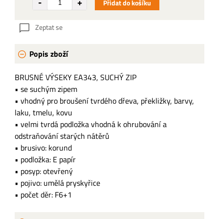
Přidat do košíku
Zeptat se
Popis zboží
BRUSNÉ VÝSEKY EA343, SUCHÝ ZIP
• se suchým zipem
• vhodný pro broušení tvrdého dřeva, překližky, barvy,
laku, tmelu, kovu
• velmi tvrdá podložka vhodná k ohrubování a
odstraňování starých nátěrů
• brusivo: korund
• podložka: E papír
• posyp: otevřený
• pojivo: umělá pryskyřice
• počet děr: F6+1