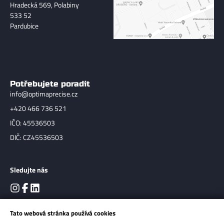
Hradecká 569, Polabiny
533 52
Pardubice
Potřebujete poradit
info@optimaprecise.cz
+420 466 736 521
IČO: 45536503
DIČ: CZ45536503
Sledujte nás
Tato webová stránka používá cookies