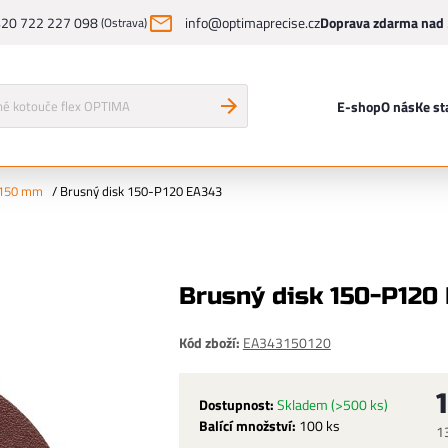
20 722 227 098
info@optimaprecise.cz
Doprava zdarma nad 
(Ostrava)
E-shop
O nás
Ke st
 150 mm
/
Brusný disk 150-P120 EA343
Brusný disk 150-P120
Kód zboží:
EA343150120
Dostupnost:
Skladem
(>500 ks)
Balící množství:
100 ks
1