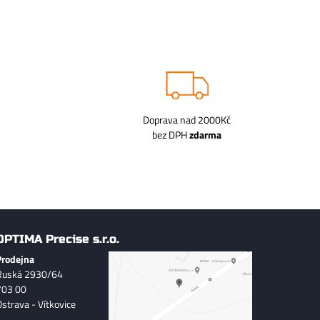
Doprava nad 2000Kč
bez DPH
zdarma
OPTIMA Precise s.r.o.
Prodejna
Ruská 2930/64
703 00
Ostrava - Vítkovice