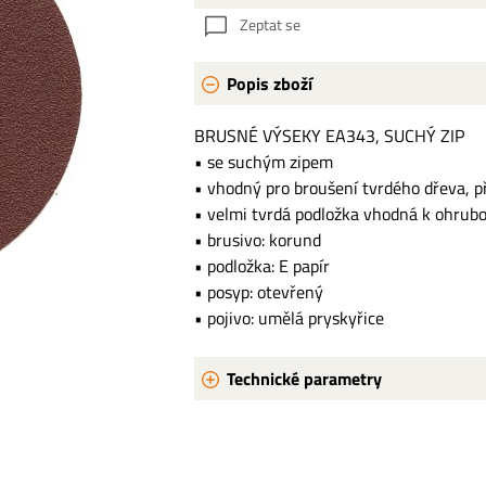
Zeptat se
Popis zboží
BRUSNÉ VÝSEKY EA343, SUCHÝ ZIP
• se suchým zipem
• vhodný pro broušení tvrdého dřeva, př
• velmi tvrdá podložka vhodná k ohrubo
• brusivo: korund
• podložka: E papír
• posyp: otevřený
• pojivo: umělá pryskyřice
Technické parametry