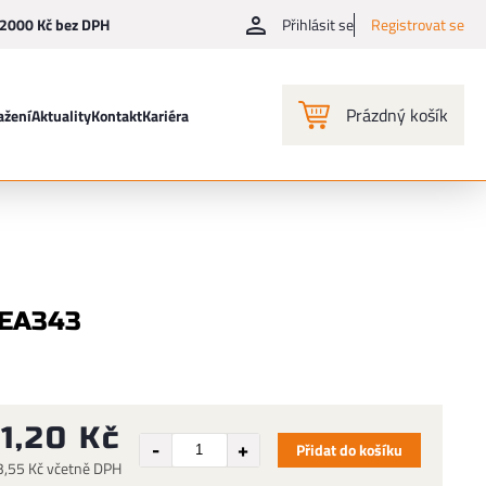
2000 Kč bez DPH
Přihlásit se
Registrovat se
Prázdný košík
ažení
Aktuality
Kontakt
Kariéra
 EA343
11,20 Kč
Přidat do košíku
3,55 Kč včetně DPH