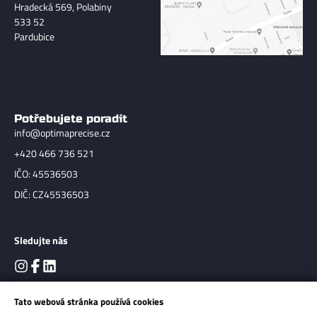
Hradecká 569, Polabiny
533 52
Pardubice
Potřebujete poradit
info@optimaprecise.cz
+420 466 736 521
IČO: 45536503
DIČ: CZ45536503
Sledujte nás
Tato webová stránka používá cookies