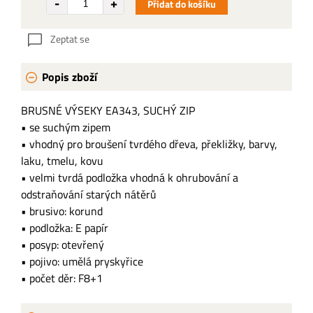
Přidat do košíku
Zeptat se
Popis zboží
BRUSNÉ VÝSEKY EA343, SUCHÝ ZIP
• se suchým zipem
• vhodný pro broušení tvrdého dřeva, překližky, barvy,
laku, tmelu, kovu
• velmi tvrdá podložka vhodná k ohrubování a
odstraňování starých nátěrů
• brusivo: korund
• podložka: E papír
• posyp: otevřený
• pojivo: umělá pryskyřice
• počet děr: F8+1