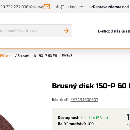
20 722 227 098
info@optimaprecise.cz
Doprava zdarma nad 
(Ostrava)
E-shop
O nás
Ke st
 150 mm
/
Brusný disk 150-P 60 F6+1 EA343
Brusný disk 150-P 60
Kód zboží:
EA3431500607
Dostupnost:
Skladem
(53 ks)
Balící množství:
100 ks
1