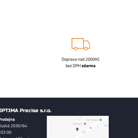
Doprava nad 2000Kč
bez DPH
zdarma
OPTIMA Precise s.r.o.
Prodejna
Ruská 2930/64
703 00