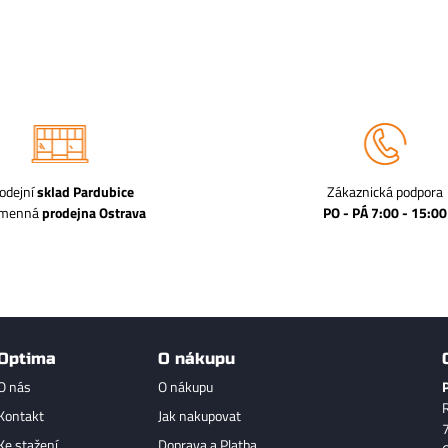
odejní
sklad Pardubice
Zákaznická podpora
amenná
prodejna Ostrava
PO - PÁ 7:00 - 15:00
Optima
O nákupu
O nás
O nákupu
Kontakt
Jak nakupovat
Ke stažení
Doprava a Platba