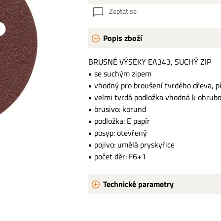
Zeptat se
Popis zboží
BRUSNÉ VÝSEKY EA343, SUCHÝ ZIP
• se suchým zipem
• vhodný pro broušení tvrdého dřeva, př
• velmi tvrdá podložka vhodná k ohrubo
• brusivo: korund
• podložka: E papír
• posyp: otevřený
• pojivo: umělá pryskyřice
• počet děr: F6+1
Technické parametry