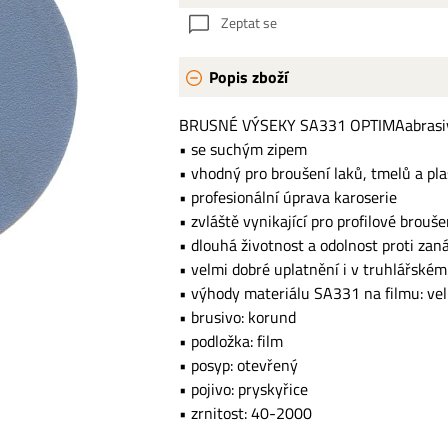
Zeptat se
Popis zboží
BRUSNÉ VÝSEKY SA331 OPTIMAabrasi
• se suchým zipem
• vhodný pro broušení laků, tmelů a pl
• profesionální úprava karoserie
• zvláště vynikající pro profilové brouše
• dlouhá životnost a odolnost proti zan
• velmi dobré uplatnění i v truhlářském
• výhody materiálu SA331 na filmu: velk
• brusivo: korund
• podložka: film
• posyp: otevřený
• pojivo: pryskyřice
• zrnitost: 40-2000