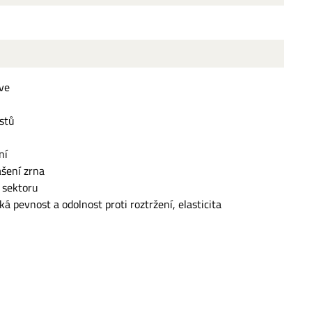
ve
astů
ní
ášení zrna
 sektoru
á pevnost a odolnost proti roztržení, elasticita