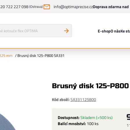
20 722 227 098
info@optimaprecise.cz
Doprava zdarma nad 
(Ostrava)
E-shop
O nás
Ke st
 125 mm
/
Brusný disk 125-P800 SA331
Brusný disk 125-P800
Kód zboží:
SA331125800
Dostupnost:
Skladem
(>500 ks)
Balící množství:
100 ks
1