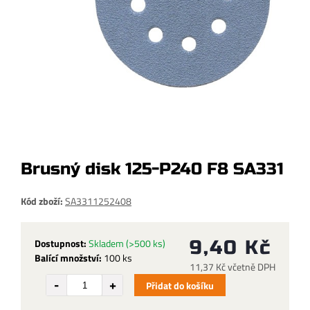
Brusný disk 125-P240 F8 SA331
Kód zboží:
SA3311252408
Dostupnost:
Skladem
(>500 ks)
9,40 Kč
Balící množství:
100 ks
11,37 Kč včetně DPH
Přidat do košíku