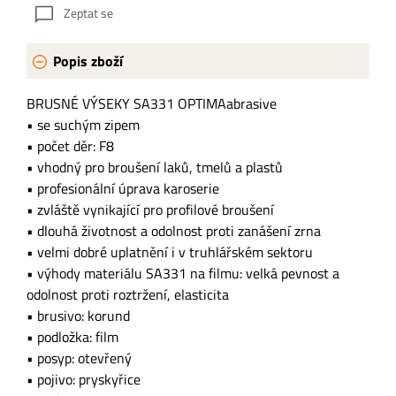
Zeptat se
Popis zboží
BRUSNÉ VÝSEKY SA331 OPTIMAabrasive
• se suchým zipem
• počet děr: F8
• vhodný pro broušení laků, tmelů a plastů
• profesionální úprava karoserie
• zvláště vynikající pro profilové broušení
• dlouhá životnost a odolnost proti zanášení zrna
• velmi dobré uplatnění i v truhlářském sektoru
• výhody materiálu SA331 na filmu: velká pevnost a
odolnost proti roztržení, elasticita
• brusivo: korund
• podložka: film
• posyp: otevřený
• pojivo: pryskyřice