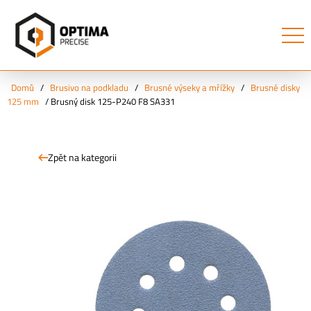
Domů
/
Brusivo na podkladu
/
Brusné výseky a mřížky
/
Brusné disky
125 mm
/
Brusný disk 125-P240 F8 SA331
Zpět na kategorii