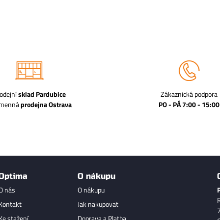
odejní
sklad Pardubice
Zákaznická podpora
amenná
prodejna Ostrava
PO - PÁ 7:00 - 15:00
Optima
O nákupu
O nás
O nákupu
Kontakt
Jak nakupovat
Ke stažení
Doprava a Platba