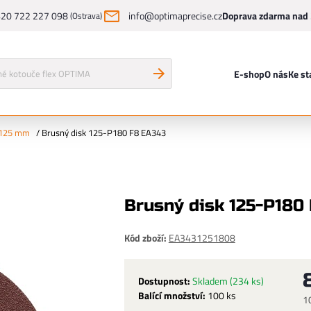
20 722 227 098
info@optimaprecise.cz
Doprava zdarma nad 
(Ostrava)
E-shop
O nás
Ke st
 125 mm
/
Brusný disk 125-P180 F8 EA343
Brusný disk 125-P180
Kód zboží:
EA3431251808
Dostupnost:
Skladem
(234 ks)
Balící množství:
100 ks
1