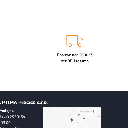
Doprava nad 2000Kč
bez DPH
zdarma
OPTIMA Precise s.r.o.
Prodejna
Ruská 2930/64
703 00