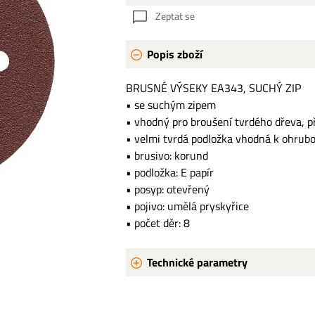
Zeptat se
Popis zboží
BRUSNÉ VÝSEKY EA343, SUCHÝ ZIP
• se suchým zipem
• vhodný pro broušení tvrdého dřeva, př
• velmi tvrdá podložka vhodná k ohrubo
• brusivo: korund
• podložka: E papír
• posyp: otevřený
• pojivo: umělá pryskyřice
• počet děr: 8
Technické parametry