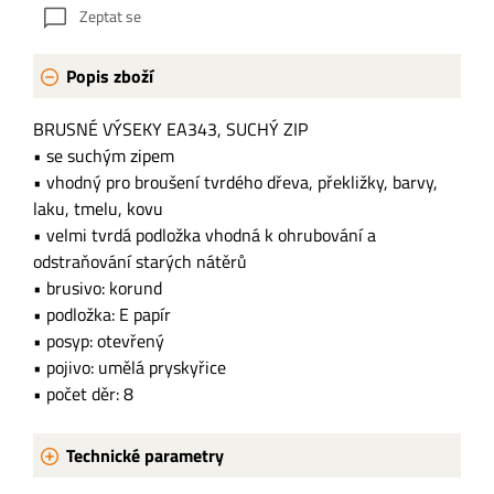
Zeptat se
Popis zboží
BRUSNÉ VÝSEKY EA343, SUCHÝ ZIP
• se suchým zipem
• vhodný pro broušení tvrdého dřeva, překližky, barvy,
laku, tmelu, kovu
• velmi tvrdá podložka vhodná k ohrubování a
odstraňování starých nátěrů
• brusivo: korund
• podložka: E papír
• posyp: otevřený
• pojivo: umělá pryskyřice
• počet děr: 8
Technické parametry