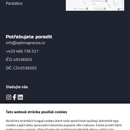
Pardubice
Potřebujete poradit
info@optimaprecise.cz
+420 466 736 521
IČO: 45536503
DIČ: CZ45536503
Sledujte nás
Tato webová stránka používá cookies
Na těchto stránkách fungují cookies, které naše společnosti využívají. Jednotlivé typy
cookies a jejich dobu zpracování naleznete popsané níže v tabulce. Zvolte prosím Vámi
preferovanou variantu. Pokud byste nás potřebovali ohledně výkonu vašich práv