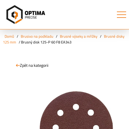
Domů
/
Brusivo na podkladu
/
Brusné výseky a mřížky
/
Brusné disky
125 mm
/
Brusný disk 125-P 60 F8 EA343
Zpět na kategorii