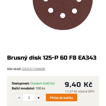
Brusný disk 125-P 60 F8 EA343
Kód zboží:
EA3431250608
Dostupnost:
Skladem
(490 ks)
9,40 Kč
Balící množství:
100 ks
11,37 Kč včetně DPH
Přidat do košíku