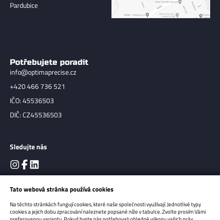
Pardubice
Potřebujete poradit
info@optimaprecise.cz
+420 466 736 521
IČO: 45536503
DIČ: CZ45536503
Sledujte nás
Tato webová stránka používá cookies
Na těchto stránkách fungují cookies, které naše společnosti využívají. Jednotlivé typy
cookies a jejich dobu zpracování naleznete popsané níže v tabulce. Zvolte prosím Vámi
preferovanou variantu. Pokud byste nás potřebovali ohledně výkonu vašich práv