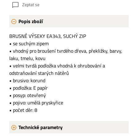
Zeptat se
Popis zboží
BRUSNÉ VÝSEKY EA343, SUCHÝ ZIP
• se suchým zipem
• vhodný pro broušení tvrdého dřeva, překližky, barvy,
laku, tmelu, kovu
• velmi tvrdá podložka vhodná k ohrubování a
odstraňování starých nátěrů
• brusivo: korund
• podložka: E papír
• posyp: otevřený
• pojivo: umělá pryskyřice
• počet děr: 8
Technické parametry