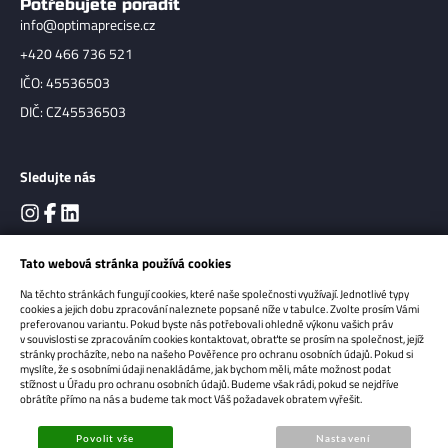
Potřebujete poradit
info@optimaprecise.cz
+420 466 736 521
IČO: 45536503
DIČ: CZ45536503
Sledujte nás
Tato webová stránka používá cookies
Na těchto stránkách fungují cookies, které naše společnosti využívají. Jednotlivé typy
cookies a jejich dobu zpracování naleznete popsané níže v tabulce. Zvolte prosím Vámi
preferovanou variantu. Pokud byste nás potřebovali ohledně výkonu vašich práv
v souvislosti se zpracováním cookies kontaktovat, obraťte se prosím na společnost, jejíž
stránky procházíte, nebo na našeho Pověřence pro ochranu osobních údajů. Pokud si
myslíte, že s osobními údaji nenakládáme, jak bychom měli, máte možnost podat
Copyright 2026
OPTIMA Precise s.r.o.
Všechna práva vyhrazena.
stížnost u Úřadu pro ochranu osobních údajů. Budeme však rádi, pokud se nejdříve
obrátíte přímo na nás a budeme tak moct Váš požadavek obratem vyřešit.
Sun-shop - tvorba eshopů
Povolit vše
Nastavení