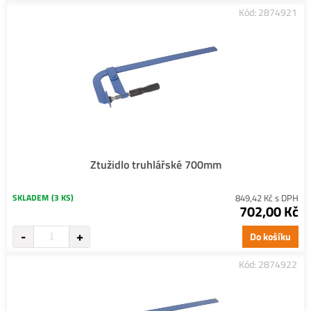
Kód: 2874921
Ztužidlo truhlářské 700mm
SKLADEM
(3 KS)
849,42 Kč s DPH
702,00 Kč
Do košíku
Kód: 2874922