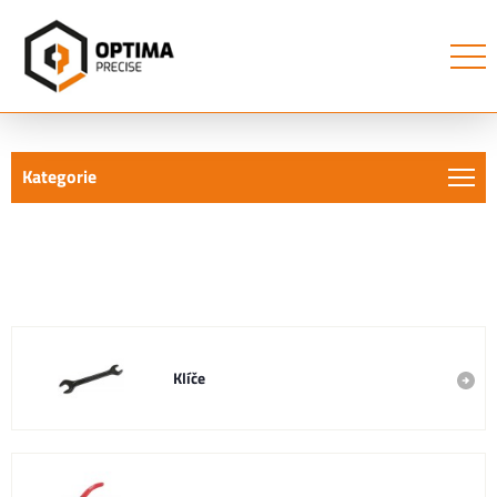
Kategorie
- Strana 60
Ruční nářadí
Klíče