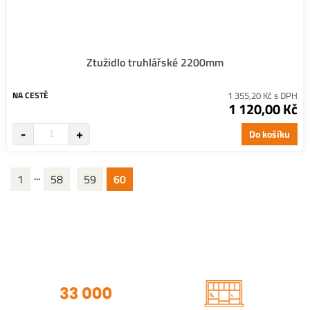
Ztužidlo truhlářské 2200mm
NA CESTĚ
1 355,20 Kč s DPH
1 120,00 Kč
Do košíku
...
1
58
59
60