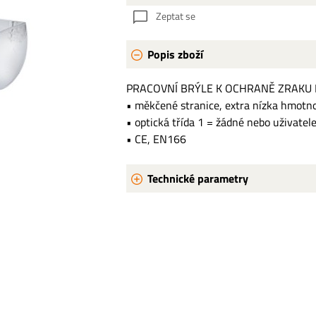
Zeptat se
Popis zboží
PRACOVNÍ BRÝLE K OCHRANĚ ZRAKU P
• měkčené stranice, extra nízka hmotnost
• optická třída 1 = žádné nebo uživate
• CE, EN166
Technické parametry