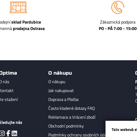
odejní
sklad Pardubice
Zákaznická podpora
amenná
prodejna Ostrava
PO - PÁ 7:00 - 15:00
Optima
O nákupu
O nás
O nákupu
Kontakt
Jak nakupovat
Ke stažení
Doprava a Platba
Často kladené dotazy FAQ
Reklamace a Vrácení zboží
Sledujte nás
Obchodní podmínky
Tato webová s
Podmínky ochrany osobních údajů