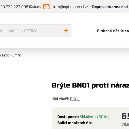
20 722 227 098
info@optimaprecise.cz
Doprava zdarma nad 
(Ostrava)
E-shop
O nás
Ke st
 částic 45m/s
Brýle BN01 proti nára
Kód zboží:
BN01
6
Dostupnost:
Skladem
(>50 ks)
Balící množství:
6 ks
78,