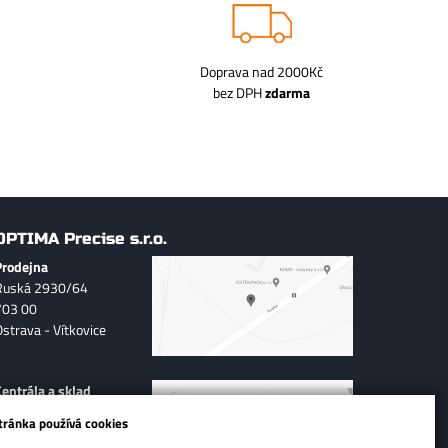
Doprava nad 2000Kč
bez DPH
zdarma
OPTIMA Precise s.r.o.
Prodejna
Ruská 2930/64
703 00
Ostrava - Vítkovice
Centrála a sklad
Hradecká 569, Polabiny
tránka používá cookies
533 52