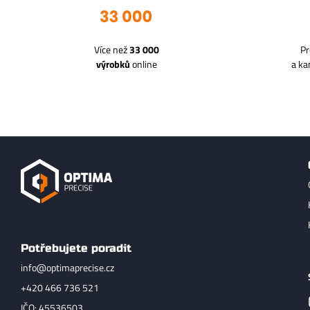
Více než
33 000
Pr
výrobků
online
a k
Potřebujete poradit
info@optimaprecise.cz
+420 466 736 521
IČO: 45536503