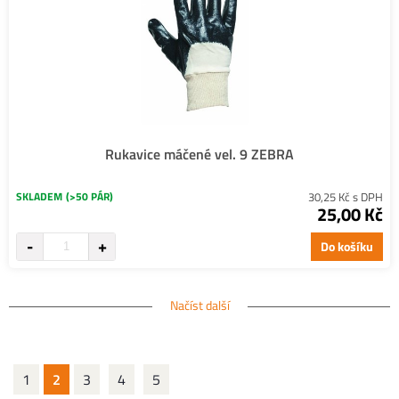
Rukavice máčené vel. 9 ZEBRA
SKLADEM
(>50 PÁR)
30,25 Kč s DPH
25,00 Kč
Do košíku
Načíst další
1
2
3
4
5