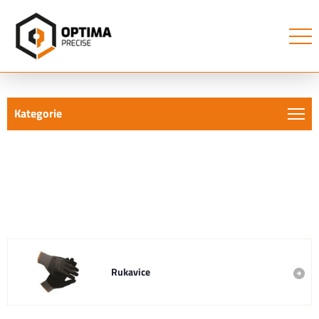
Kategorie
Ochranné pracovní
- Strana 2
pomůcky
Rukavice