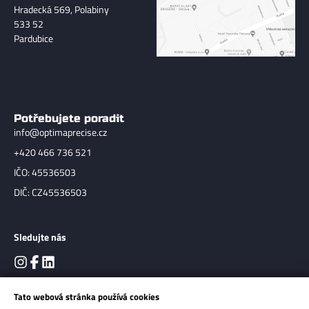
Hradecká 569, Polabiny
533 52
Pardubice
Potřebujete poradit
info@optimaprecise.cz
+420 466 736 521
IČO: 45536503
DIČ: CZ45536503
Sledujte nás
Tato webová stránka používá cookies