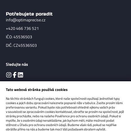
Potřebujete poradit
info@optimaprecise.cz
+420 466 736 521
IČO: 45536503
DIČ: CZ45536503
Sledujte nás
Tato webová stránka používá cookies
Na těchto stránkách fungují cookies, které naše společnosti využívají. Jednotlivé typy
cookies a jejich dobu zpracování naleznete popsané níže v tabulce. Zvolte prosím Vámi
preferovanou variantu. Pokud byste nás potřebovali ohledně výkonu vašich práv
v souvislosti se zpracováním cookies kontaktovat, obraťte se prosím na společnost, jejíž
stránky procházíte, nebo na našeho Pověřence pro ochranu osobních údajů. Pokud si
myslíte, že s osobními údaji nenakládáme, jak bychom měli, máte možnost podat
Copyright 2026
OPTIMA Precise s.r.o.
Všechna práva vyhrazena.
stížnost u Úřadu pro ochranu osobních údajů. Budeme však rádi, pokud se nejdříve
obrátíte přímo na nás a budeme tak moct Váš požadavek obratem vyřešit.
Sun-shop - tvorba eshopů