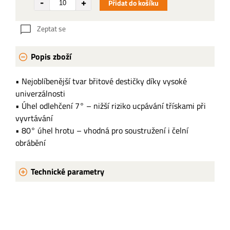
Přidat do košíku
Zeptat se
Popis zboží
• Nejoblíbenější tvar břitové destičky díky vysoké
univerzálnosti
• Úhel odlehčení 7° – nižší riziko ucpávání třískami při
vyvrtávání
• 80° úhel hrotu – vhodná pro soustružení i čelní
obrábění
Technické parametry