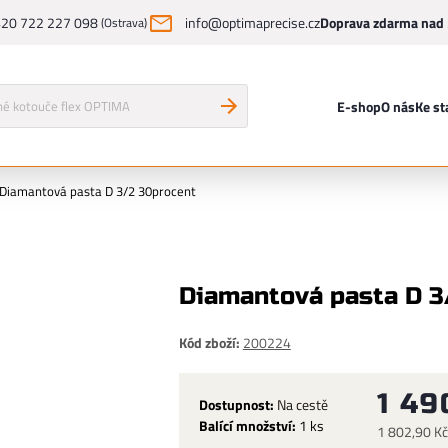
20 722 227 098
info@optimaprecise.cz
Doprava zdarma nad 
(Ostrava)
E-shop
O nás
Ke st
Diamantová pasta D 3/2 30procent
Diamantová pasta D 3
Kód zboží:
200224
1 49
Dostupnost:
Na cestě
Balící množství:
1 ks
1 802,90 K