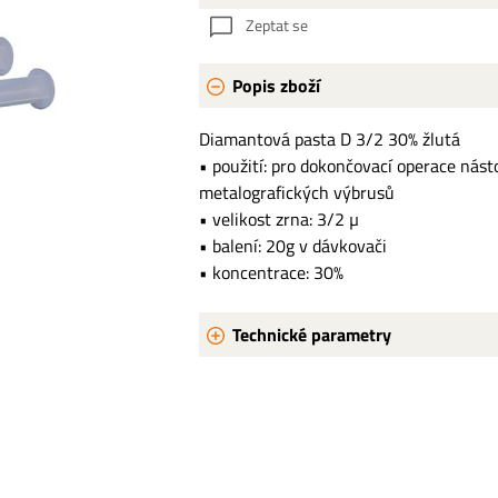
Zeptat se
Popis zboží
Diamantová pasta D 3/2 30% žlutá
• použití: pro dokončovací operace nást
metalografických výbrusů
• velikost zrna: 3/2 µ
• balení: 20g v dávkovači
• koncentrace: 30%
Technické parametry