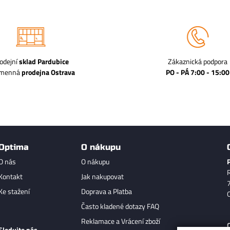
odejní
sklad Pardubice
Zákaznická podpora
amenná
prodejna Ostrava
PO - PÁ 7:00 - 15:00
Optima
O nákupu
O nás
O nákupu
Kontakt
Jak nakupovat
Ke stažení
Doprava a Platba
Často kladené dotazy FAQ
Reklamace a Vrácení zboží
Sledujte nás