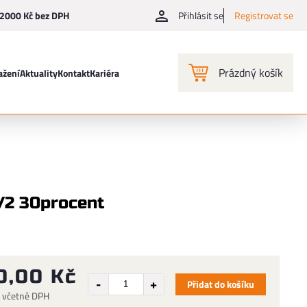
2000 Kč bez DPH
Přihlásit se
Registrovat se
Prázdný košík
ažení
Aktuality
Kontakt
Kariéra
/2 30procent
0,00 Kč
Přidat do košíku
č včetně DPH