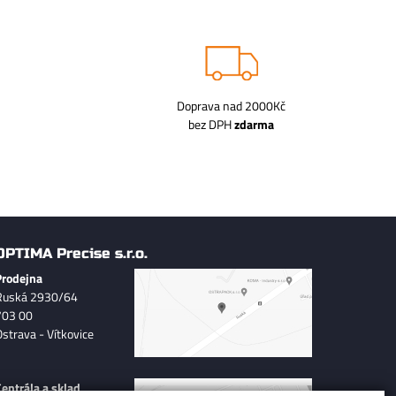
Doprava nad 2000Kč
bez DPH
zdarma
OPTIMA Precise s.r.o.
Prodejna
Ruská 2930/64
703 00
Ostrava - Vítkovice
Centrála a sklad