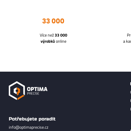
Více než
33 000
Pr
výrobků
online
a k
Potřebujete poradit
info@optimaprecise.cz