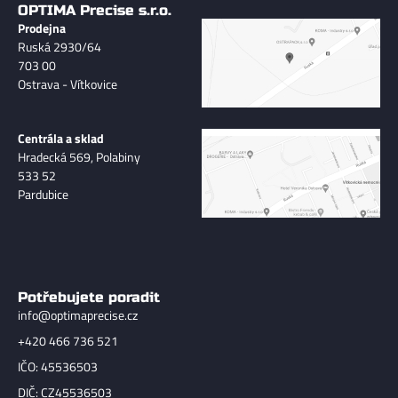
OPTIMA Precise s.r.o.
Prodejna
Ruská 2930/64
703 00
Ostrava - Vítkovice
Centrála a sklad
Hradecká 569, Polabiny
533 52
Pardubice
Potřebujete poradit
info@optimaprecise.cz
+420 466 736 521
IČO: 45536503
DIČ: CZ45536503