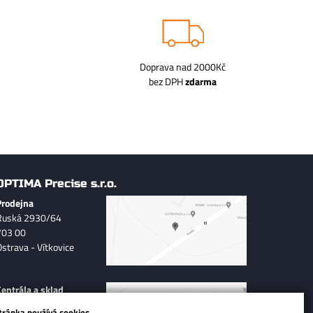
Doprava nad 2000Kč
bez DPH
zdarma
OPTIMA Precise s.r.o.
Prodejna
Ruská 2930/64
703 00
Ostrava - Vítkovice
Centrála a sklad
Hradecká 569, Polabiny
tránka používá cookies