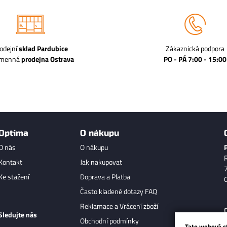
odejní
sklad Pardubice
Zákaznická podpora
amenná
prodejna Ostrava
PO - PÁ 7:00 - 15:00
Optima
O nákupu
O nás
O nákupu
Kontakt
Jak nakupovat
Ke stažení
Doprava a Platba
Často kladené dotazy FAQ
Reklamace a Vrácení zboží
Sledujte nás
Obchodní podmínky
Tato webová s