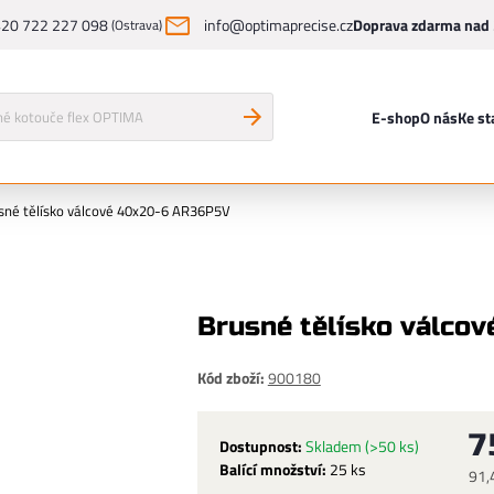
20 722 227 098
info@optimaprecise.cz
Doprava zdarma nad 
(Ostrava)
E-shop
O nás
Ke st
sné tělísko válcové 40x20-6 AR36P5V
Brusné tělísko válco
Kód zboží:
900180
7
Dostupnost:
Skladem
(>50 ks)
Balící množství:
25 ks
91,