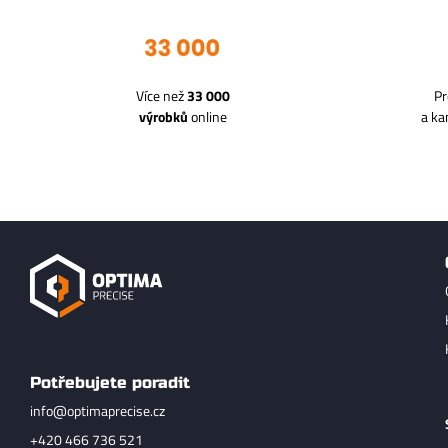
Více než
33 000
Pr
výrobků
online
a k
Potřebujete poradit
info@optimaprecise.cz
+420 466 736 521