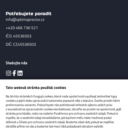
Potřebujete poradit
info@optimaprecise.cz
+420 466 736 521
IČO: 45536503
DIČ: CZ45536503
Sledujte nás
Tato webová stránka používá cookies
Na těchto stránkách fungují cookies, které naše společnosti využívají. Jednotlivé typy
cookies a jejich dobu zpracování naleznete popsané níže v tabulce. Zvolte prosím Vámi
preferovanou variantu. Pokud byste nás potřebovali ohledně výkonu vašich práv
v souvislosti se zpracováním cookies kontaktovat, obraťte se prosím na společnost, jejíž
stránky procházíte, nebo na našeho Pověřence pro ochranu osobních údajů. Pokud si
myslíte, že s osobními údaji nenakládáme, jak bychom měli, máte možnost podat
Copyright 2026
OPTIMA Precise s.r.o.
Všechna práva vyhrazena.
stížnost u Úřadu pro ochranu osobních údajů. Budeme však rádi, pokud se nejdříve
obrátíte přímo na nás a budeme tak moct Váš požadavek obratem vyřešit.
Sun-shop - tvorba eshopů