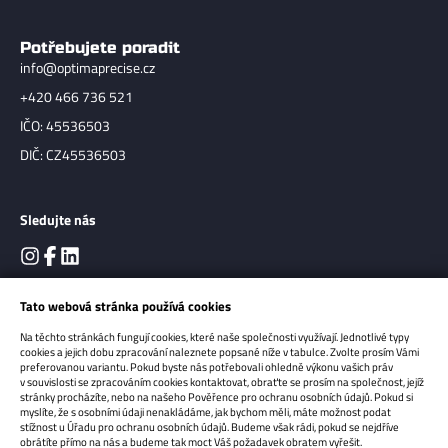
Potřebujete poradit
info@optimaprecise.cz
+420 466 736 521
IČO: 45536503
DIČ: CZ45536503
Sledujte nás
Tato webová stránka používá cookies
Na těchto stránkách fungují cookies, které naše společnosti využívají. Jednotlivé typy
cookies a jejich dobu zpracování naleznete popsané níže v tabulce. Zvolte prosím Vámi
preferovanou variantu. Pokud byste nás potřebovali ohledně výkonu vašich práv
v souvislosti se zpracováním cookies kontaktovat, obraťte se prosím na společnost, jejíž
stránky procházíte, nebo na našeho Pověřence pro ochranu osobních údajů. Pokud si
myslíte, že s osobními údaji nenakládáme, jak bychom měli, máte možnost podat
Copyright 2026
OPTIMA Precise s.r.o.
Všechna práva vyhrazena.
stížnost u Úřadu pro ochranu osobních údajů. Budeme však rádi, pokud se nejdříve
obrátíte přímo na nás a budeme tak moct Váš požadavek obratem vyřešit.
Sun-shop - tvorba eshopů