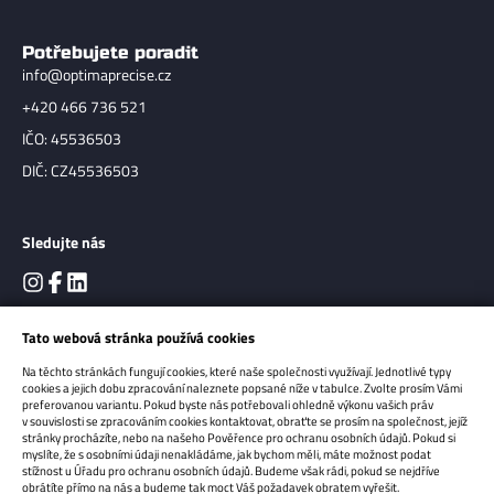
Potřebujete poradit
info@optimaprecise.cz
+420 466 736 521
IČO: 45536503
DIČ: CZ45536503
Sledujte nás
Tato webová stránka používá cookies
Na těchto stránkách fungují cookies, které naše společnosti využívají. Jednotlivé typy
cookies a jejich dobu zpracování naleznete popsané níže v tabulce. Zvolte prosím Vámi
preferovanou variantu. Pokud byste nás potřebovali ohledně výkonu vašich práv
v souvislosti se zpracováním cookies kontaktovat, obraťte se prosím na společnost, jejíž
stránky procházíte, nebo na našeho Pověřence pro ochranu osobních údajů. Pokud si
myslíte, že s osobními údaji nenakládáme, jak bychom měli, máte možnost podat
Copyright 2026
OPTIMA Precise s.r.o.
Všechna práva vyhrazena.
stížnost u Úřadu pro ochranu osobních údajů. Budeme však rádi, pokud se nejdříve
obrátíte přímo na nás a budeme tak moct Váš požadavek obratem vyřešit.
Sun-shop - tvorba eshopů