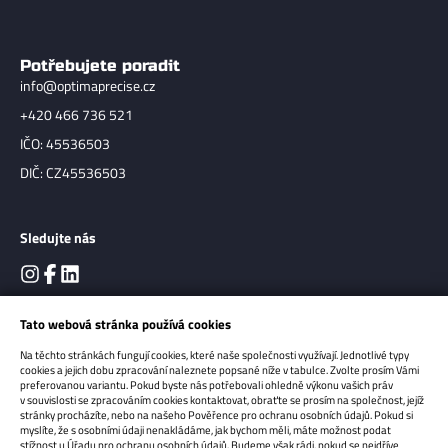
Potřebujete poradit
info@optimaprecise.cz
+420 466 736 521
IČO: 45536503
DIČ: CZ45536503
Sledujte nás
Tato webová stránka používá cookies
Na těchto stránkách fungují cookies, které naše společnosti využívají. Jednotlivé typy
cookies a jejich dobu zpracování naleznete popsané níže v tabulce. Zvolte prosím Vámi
preferovanou variantu. Pokud byste nás potřebovali ohledně výkonu vašich práv
v souvislosti se zpracováním cookies kontaktovat, obraťte se prosím na společnost, jejíž
stránky procházíte, nebo na našeho Pověřence pro ochranu osobních údajů. Pokud si
myslíte, že s osobními údaji nenakládáme, jak bychom měli, máte možnost podat
Copyright 2026
OPTIMA Precise s.r.o.
Všechna práva vyhrazena.
stížnost u Úřadu pro ochranu osobních údajů. Budeme však rádi, pokud se nejdříve