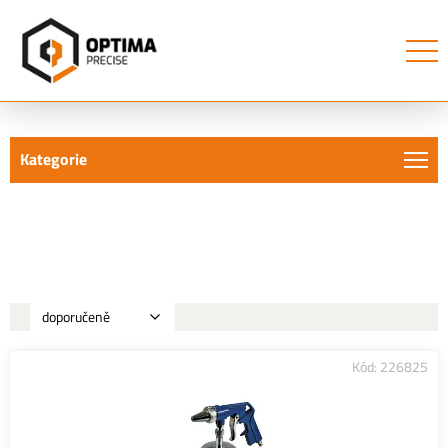
Kategorie
Stříkací pistole
Kód: 226825