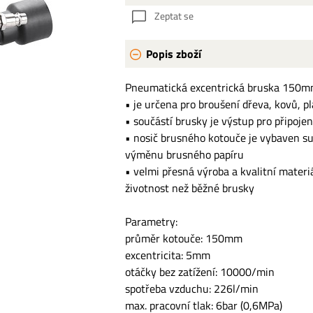
Zeptat se
Popis zboží
Pneumatická excentrická bruska 150
• je určena pro broušení dřeva, kovů, p
• součástí brusky je výstup pro připoje
• nosič brusného kotouče je vybaven s
výměnu brusného papíru
• velmi přesná výroba a kvalitní materiál
životnost než běžné brusky
Parametry:
průměr kotouče: 150mm
excentricita: 5mm
otáčky bez zatížení: 10000/min
spotřeba vzduchu: 226l/min
max. pracovní tlak: 6bar (0,6MPa)