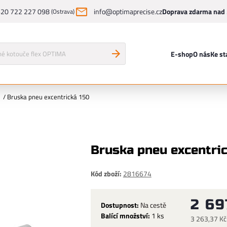
20 722 227 098
info@optimaprecise.cz
Doprava zdarma nad 
(Ostrava)
E-shop
O nás
Ke st
/
Bruska pneu excentrická 150
Bruska pneu excentric
Kód zboží:
2816674
2 69
Dostupnost:
Na cestě
Balící množství:
1 ks
3 263,37 Kč