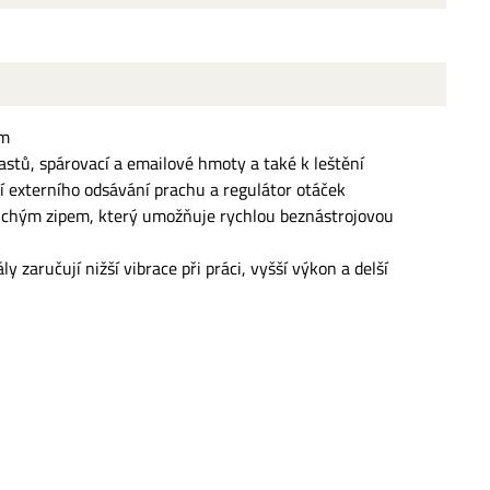
mm
lastů, spárovací a emailové hmoty a také k leštění
ní externího odsávání prachu a regulátor otáček
uchým zipem, který umožňuje rychlou beznástrojovou
y zaručují nižší vibrace při práci, vyšší výkon a delší