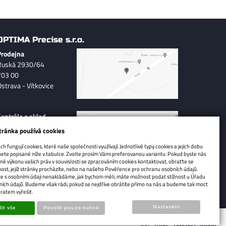
OPTIMA Precise s.r.o.
Prodejna
Ruská 2930/64
703 00
Ostrava - Vítkovice
Centrála a sklad
Hradecká 569, Polabiny
tránka používá cookies
533 52
h fungují cookies, které naše společnosti využívají. Jednotlivé typy cookies a jejich dobu
Pardubice
ete popsané níže v tabulce. Zvolte prosím Vámi preferovanou variantu. Pokud byste nás
ně výkonu vašich práv v souvislosti se zpracováním cookies kontaktovat, obraťte se
ost, jejíž stránky procházíte, nebo na našeho Pověřence pro ochranu osobních údajů.
 že s osobními údaji nenakládáme, jak bychom měli, máte možnost podat stížnost u Úřadu
ích údajů. Budeme však rádi, pokud se nejdříve obrátíte přímo na nás a budeme tak moct
ratem vyřešit.
Nastavení
it vše
Povolit pouze nutné
Sun-shop - tvorba eshopů