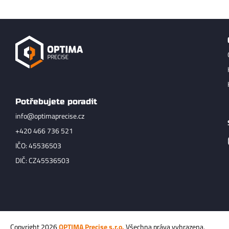
Potřebujete poradit
info@optimaprecise.cz
+420 466 736 521
IČO: 45536503
DIČ: CZ45536503
Copyright 2026
OPTIMA Precise s.r.o.
Všechna práva vyhrazena.