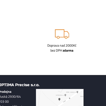
Doprava nad 2000Kč
bez DPH
zdarma
OPTIMA Precise s.r.o.
Prodejna
Ruská 2930/64
703 00