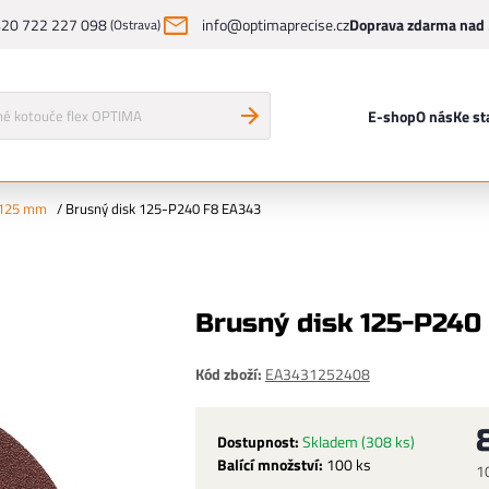
20 722 227 098
info@optimaprecise.cz
Doprava zdarma nad 
(Ostrava)
E-shop
O nás
Ke st
 125 mm
/
Brusný disk 125-P240 F8 EA343
Brusný disk 125-P240
Kód zboží:
EA3431252408
Dostupnost:
Skladem
(308 ks)
Balící množství:
100 ks
1