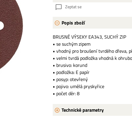
Zeptat se
Popis zboží
BRUSNÉ VÝSEKY EA343, SUCHÝ ZIP
• se suchým zipem
• vhodný pro broušení tvrdého dřeva, př
• velmi tvrdá podložka vhodná k ohrubo
• brusivo: korund
• podložka: E papír
• posyp: otevřený
• pojivo: umělá pryskyřice
• počet děr: 8
Technické parametry