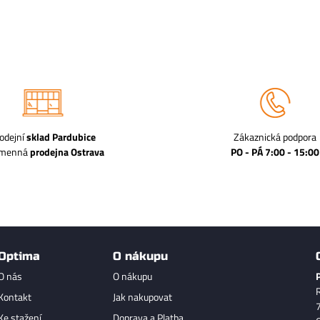
odejní
sklad Pardubice
Zákaznická podpora
amenná
prodejna Ostrava
PO - PÁ 7:00 - 15:00
Optima
O nákupu
O nás
O nákupu
Kontakt
Jak nakupovat
Ke stažení
Doprava a Platba