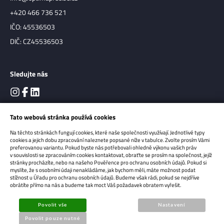
+420 466 736 521
IČO: 45536503
DIČ: CZ45536503
Sledujte nás
Tato webová stránka používá cookies
Na těchto stránkách fungují cookies, které naše společnosti využívají. Jednotlivé typy
cookies a jejich dobu zpracování naleznete popsané níže v tabulce. Zvolte prosím Vámi
preferovanou variantu. Pokud byste nás potřebovali ohledně výkonu vašich práv
v souvislosti se zpracováním cookies kontaktovat, obraťte se prosím na společnost, jejíž
stránky procházíte, nebo na našeho Pověřence pro ochranu osobních údajů. Pokud si
myslíte, že s osobními údaji nenakládáme, jak bychom měli, máte možnost podat
Copyright 2026
OPTIMA Precise s.r.o.
Všechna práva vyhrazena.
stížnost u Úřadu pro ochranu osobních údajů. Budeme však rádi, pokud se nejdříve
obrátíte přímo na nás a budeme tak moct Váš požadavek obratem vyřešit.
Sun-shop - tvorba eshopů
Povolit vše
Nastavení
Povolit pouze nutné